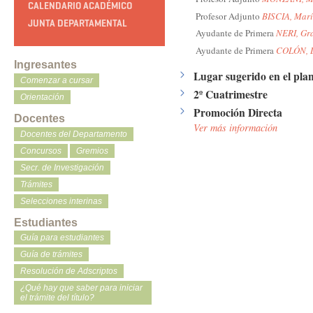
CALENDARIO ACADÉMICO
Profesor Adjunto
BISCIA, Marí
JUNTA DEPARTAMENTAL
Ayudante de Primera
NERI, Gr
Ayudante de Primera
COLÓN, 
Ingresantes
Lugar sugerido en el plan
Comenzar a cursar
2º Cuatrimestre
Orientación
Promoción Directa
Docentes
Ver más información
Docentes del Departamento
Concursos
Gremios
Secr. de Investigación
Trámites
Selecciones interinas
Estudiantes
Guía para estudiantes
Guía de trámites
Resolución de Adscriptos
¿Qué hay que saber para iniciar
el trámite del título?