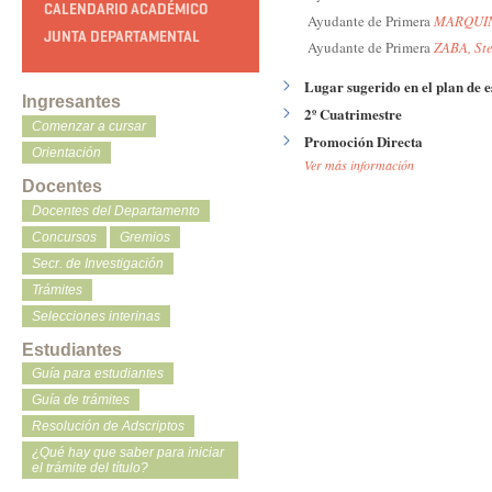
CALENDARIO ACADÉMICO
Ayudante de Primera
MARQUIN
JUNTA DEPARTAMENTAL
Ayudante de Primera
ZABA, Ste
Lugar sugerido en el plan de e
Ingresantes
2º Cuatrimestre
Comenzar a cursar
Promoción Directa
Orientación
Ver más información
Docentes
Docentes del Departamento
Concursos
Gremios
Secr. de Investigación
Trámites
Selecciones interinas
Estudiantes
Guía para estudiantes
Guía de trámites
Resolución de Adscriptos
¿Qué hay que saber para iniciar
el trámite del título?