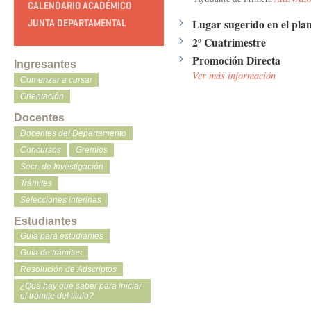
CALENDARIO ACADÉMICO
Lugar sugerido en el plan
JUNTA DEPARTAMENTAL
2º Cuatrimestre
Promoción Directa
Ingresantes
Ver más información
Comenzar a cursar
Orientación
Docentes
Docentes del Departamento
Concursos
Gremios
Secr. de Investigación
Trámites
Selecciones interinas
Estudiantes
Guía para estudiantes
Guía de trámites
Resolución de Adscriptos
¿Qué hay que saber para iniciar
el trámite del título?