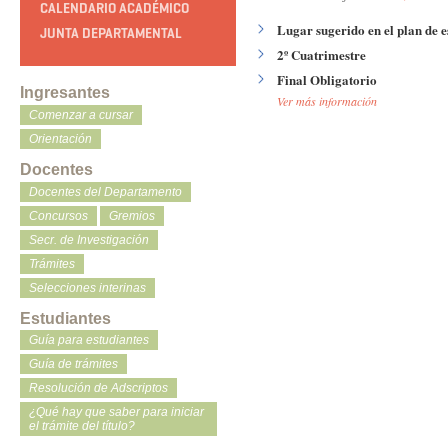
CALENDARIO ACADÉMICO
Lugar sugerido en el plan de e
JUNTA DEPARTAMENTAL
2º Cuatrimestre
Final Obligatorio
Ingresantes
Ver más información
Comenzar a cursar
Orientación
Docentes
Docentes del Departamento
Concursos
Gremios
Secr. de Investigación
Trámites
Selecciones interinas
Estudiantes
Guía para estudiantes
Guía de trámites
Resolución de Adscriptos
¿Qué hay que saber para iniciar
el trámite del título?