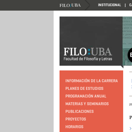
INSTITUCIONAL
C
HTTP://EDUCACION.FILO.UBA.AR/PROGRAMACIO
INFORMACIÓN DE LA CARRERA
PLANES DE ESTUDIOS
PROGRAMACIÓN ANUAL
MATERIAS Y SEMINARIOS
P
PUBLICACIONES
PROYECTOS
HORARIOS