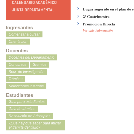
CALENDARIO ACADÉMICO
Lugar sugerido en el plan de e
JUNTA DEPARTAMENTAL
2º Cuatrimestre
Promoción Directa
Ingresantes
Ver más información
Comenzar a cursar
Orientación
Docentes
Docentes del Departamento
Concursos
Gremios
Secr. de Investigación
Trámites
Selecciones interinas
Estudiantes
Guía para estudiantes
Guía de trámites
Resolución de Adscriptos
¿Qué hay que saber para iniciar
el trámite del título?