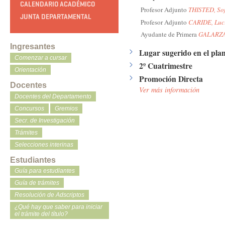
CALENDARIO ACADÉMICO
Profesor Adjunto
THISTED, Sof
JUNTA DEPARTAMENTAL
Profesor Adjunto
CARIDE, Luc
Ayudante de Primera
GALARZA,
Ingresantes
Lugar sugerido en el plan
Comenzar a cursar
2º Cuatrimestre
Orientación
Promoción Directa
Docentes
Ver más información
Docentes del Departamento
Concursos
Gremios
Secr. de Investigación
Trámites
Selecciones interinas
Estudiantes
Guía para estudiantes
Guía de trámites
Resolución de Adscriptos
¿Qué hay que saber para iniciar
el trámite del título?