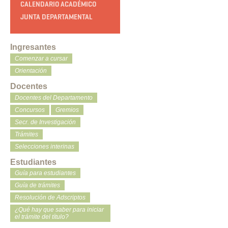
CALENDARIO ACADÉMICO
JUNTA DEPARTAMENTAL
Ingresantes
Comenzar a cursar
Orientación
Docentes
Docentes del Departamento
Concursos
Gremios
Secr. de Investigación
Trámites
Selecciones interinas
Estudiantes
Guía para estudiantes
Guía de trámites
Resolución de Adscriptos
¿Qué hay que saber para iniciar
el trámite del título?