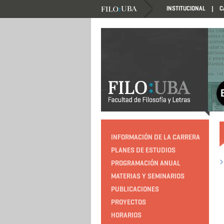
INSTITUCIONAL
C
HTTP://EDUCACION.FILO.UBA.AR/PROGRAMACIO
INFORMACIÓN DE LA CARRERA
PLANES DE ESTUDIOS
PROGRAMACIÓN ANUAL
MATERIAS Y SEMINARIOS
PUBLICACIONES
PROYECTOS
HORARIOS