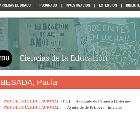
ARRERAS DE GRADO
POSGRADO
INVESTIGACIÓN
EXTENSIÓN
BIBLIOT
N1985
BESADA, Paula
PSICOLOGÍA EDUCACIONAL - PE
|
Ayudante de Primera
|
Interino
PSICOLOGÍA EDUCACIONAL
|
Ayudante de Primera
|
Interino