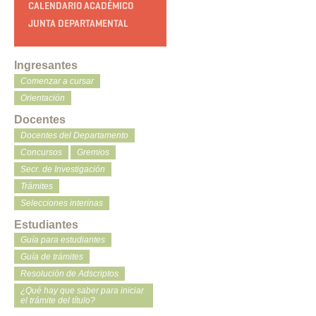
CALENDARIO ACADÉMICO
JUNTA DEPARTAMENTAL
Ingresantes
Comenzar a cursar
Orientación
Docentes
Docentes del Departamento
Concursos
Gremios
Secr. de Investigación
Trámites
Selecciones interinas
Estudiantes
Guía para estudiantes
Guía de trámites
Resolución de Adscriptos
¿Qué hay que saber para iniciar
el trámite del título?