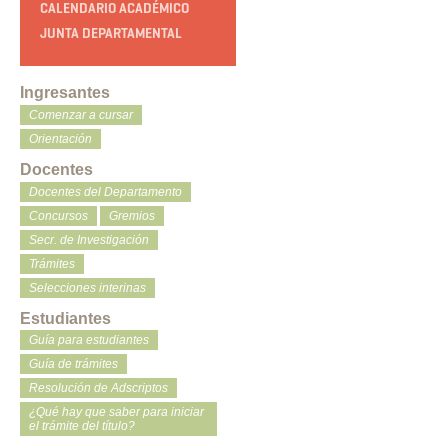
CALENDARIO ACADÉMICO
JUNTA DEPARTAMENTAL
Ingresantes
Comenzar a cursar
Orientación
Docentes
Docentes del Departamento
Concursos
Gremios
Secr. de Investigación
Trámites
Selecciones interinas
Estudiantes
Guía para estudiantes
Guía de trámites
Resolución de Adscriptos
¿Qué hay que saber para iniciar
el trámite del título?