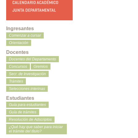
CALENDARIO ACADÉMICO
JUNTA DEPARTAMENTAL
Ingresantes
Comenzar a cursar
Orientación
Docentes
Docentes del Departamento
Concursos
Gremios
Secr. de Investigación
Trámites
Selecciones interinas
Estudiantes
Guía para estudiantes
Guía de trámites
Resolución de Adscriptos
¿Qué hay que saber para iniciar
el trámite del título?