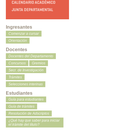
CALENDARIO ACADÉMICO
JUNTA DEPARTAMENTAL
Ingresantes
Comenzar a cursar
Orientación
Docentes
Docentes del Departamento
Concursos
Gremios
Secr. de Investigación
Trámites
Selecciones interinas
Estudiantes
Guía para estudiantes
Guía de trámites
Resolución de Adscriptos
¿Qué hay que saber para iniciar
el trámite del título?