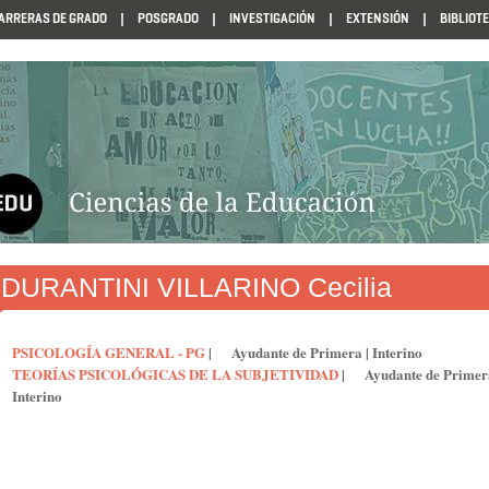
ARRERAS DE GRADO
POSGRADO
INVESTIGACIÓN
EXTENSIÓN
BIBLIOT
N1985
DURANTINI VILLARINO Cecilia
PSICOLOGÍA GENERAL - PG
|
Ayudante de Primera
|
Interino
TEORÍAS PSICOLÓGICAS DE LA SUBJETIVIDAD
|
Ayudante de Primer
Interino