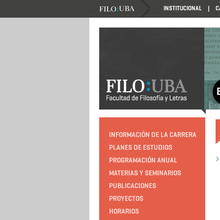
INSTITUCIONAL
C
HTTP://EDUCACION.FILO.UBA.AR/PROGRAMACIO
INFORMACIÓN DE LA CARRERA
PLANES DE ESTUDIOS
PROGRAMACIÓN ANUAL
MATERIAS Y SEMINARIOS
PUBLICACIONES
PROYECTOS
HORARIOS