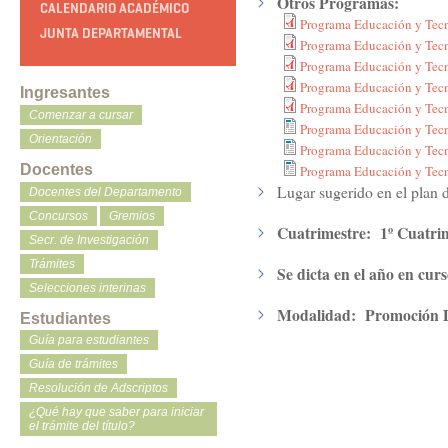
Otros Programas:
CALENDARIO ACADÉMICO
Programa Educación y Tec
JUNTA DEPARTAMENTAL
Programa Educación y Tec
Programa Educación y Tec
Programa Educación y Tec
Ingresantes
Programa Educación y Tec
Comenzar a cursar
Programa Educación y Tec
Orientación
Programa Educación y Tec
Docentes
Programa Educación y Tec
Lugar sugerido en el plan 
Docentes del Departamento
Concursos
Gremios
Cuatrimestre:
1º Cuatri
Secr. de Investigación
Trámites
Se dicta en el año en cur
Selecciones interinas
Modalidad:
Promoción D
Estudiantes
Guía para estudiantes
Guía de trámites
Resolución de Adscriptos
¿Qué hay que saber para iniciar
el trámite del título?