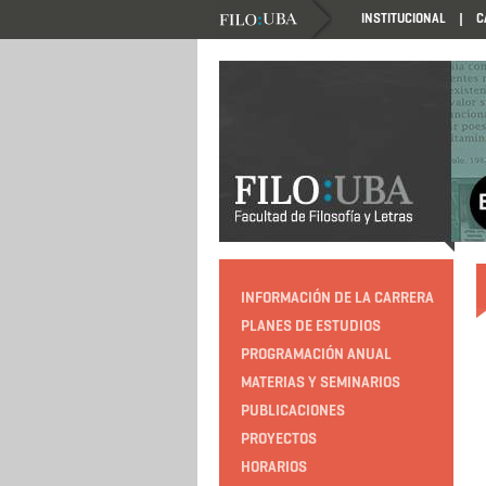
INSTITUCIONAL
C
HTTP://EDUCACION.FILO.UBA.AR/PROGRAMACIO
INFORMACIÓN DE LA CARRERA
PLANES DE ESTUDIOS
PROGRAMACIÓN ANUAL
MATERIAS Y SEMINARIOS
PUBLICACIONES
PROYECTOS
HORARIOS