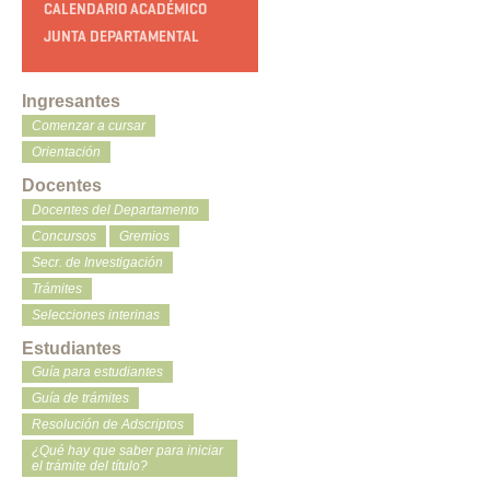
CALENDARIO ACADÉMICO
JUNTA DEPARTAMENTAL
Ingresantes
Comenzar a cursar
Orientación
Docentes
Docentes del Departamento
Concursos
Gremios
Secr. de Investigación
Trámites
Selecciones interinas
Estudiantes
Guía para estudiantes
Guía de trámites
Resolución de Adscriptos
¿Qué hay que saber para iniciar
el trámite del título?