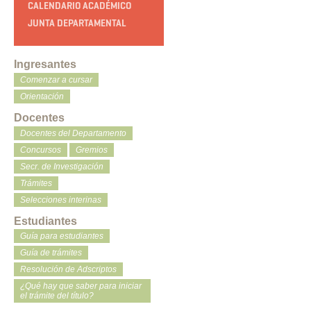
CALENDARIO ACADÉMICO
JUNTA DEPARTAMENTAL
Ingresantes
Comenzar a cursar
Orientación
Docentes
Docentes del Departamento
Concursos
Gremios
Secr. de Investigación
Trámites
Selecciones interinas
Estudiantes
Guía para estudiantes
Guía de trámites
Resolución de Adscriptos
¿Qué hay que saber para iniciar
el trámite del título?