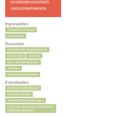
CALENDARIO ACADÉMICO
JUNTA DEPARTAMENTAL
Ingresantes
Comenzar a cursar
Orientación
Docentes
Docentes del Departamento
Concursos
Gremios
Secr. de Investigación
Trámites
Selecciones interinas
Estudiantes
Guía para estudiantes
Guía de trámites
Resolución de Adscriptos
¿Qué hay que saber para iniciar
el trámite del título?