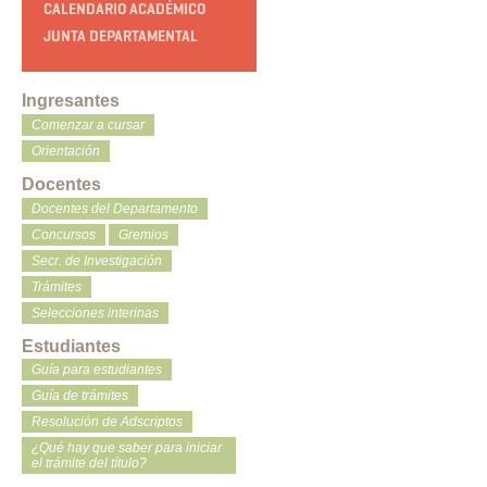
CALENDARIO ACADÉMICO
JUNTA DEPARTAMENTAL
Ingresantes
Comenzar a cursar
Orientación
Docentes
Docentes del Departamento
Concursos
Gremios
Secr. de Investigación
Trámites
Selecciones interinas
Estudiantes
Guía para estudiantes
Guía de trámites
Resolución de Adscriptos
¿Qué hay que saber para iniciar
el trámite del título?