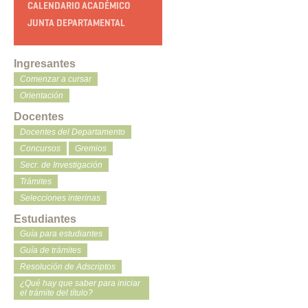
CALENDARIO ACADÉMICO
JUNTA DEPARTAMENTAL
Ingresantes
Comenzar a cursar
Orientación
Docentes
Docentes del Departamento
Concursos
Gremios
Secr. de Investigación
Trámites
Selecciones interinas
Estudiantes
Guía para estudiantes
Guía de trámites
Resolución de Adscriptos
¿Qué hay que saber para iniciar
el trámite del título?