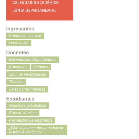
CALENDARIO ACADÉMICO
JUNTA DEPARTAMENTAL
Ingresantes
Comenzar a cursar
Orientación
Docentes
Docentes del Departamento
Concursos
Gremios
Secr. de Investigación
Trámites
Selecciones interinas
Estudiantes
Guía para estudiantes
Guía de trámites
Resolución de Adscriptos
¿Qué hay que saber para iniciar
el trámite del título?