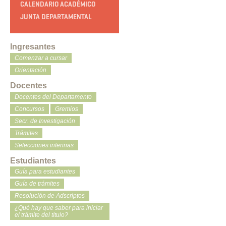
CALENDARIO ACADÉMICO
JUNTA DEPARTAMENTAL
Ingresantes
Comenzar a cursar
Orientación
Docentes
Docentes del Departamento
Concursos
Gremios
Secr. de Investigación
Trámites
Selecciones interinas
Estudiantes
Guía para estudiantes
Guía de trámites
Resolución de Adscriptos
¿Qué hay que saber para iniciar
el trámite del título?