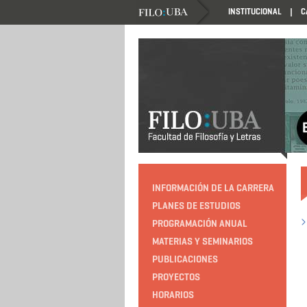
INSTITUCIONAL
C
HTTP://EDUCACION.FILO.UBA.AR/PROGRAMACIO
INFORMACIÓN DE LA CARRERA
PLANES DE ESTUDIOS
PROGRAMACIÓN ANUAL
MATERIAS Y SEMINARIOS
PUBLICACIONES
PROYECTOS
HORARIOS