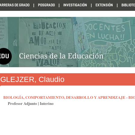
ARRERAS DE GRADO
POSGRADO
INVESTIGACIÓN
EXTENSIÓN
BIBLIOT
N1985
GLEJZER, Claudio
BIOLOGÍA, COMPORTAMIENTO, DESARROLLO Y APRENDIZAJE - BI
Profesor Adjunto
|
Interino