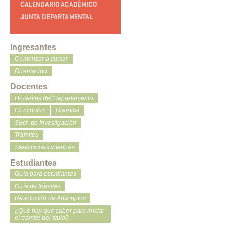
CALENDARIO ACADÉMICO
JUNTA DEPARTAMENTAL
Ingresantes
Comenzar a cursar
Orientación
Docentes
Docentes del Departamento
Concursos
Gremios
Secr. de Investigación
Trámites
Selecciones interinas
Estudiantes
Guía para estudiantes
Guía de trámites
Resolución de Adscriptos
¿Qué hay que saber para iniciar
el trámite del título?