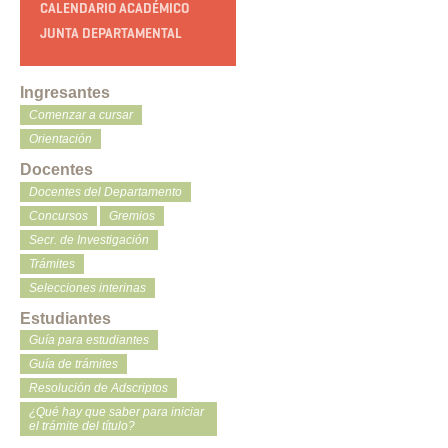
CALENDARIO ACADÉMICO
JUNTA DEPARTAMENTAL
Ingresantes
Comenzar a cursar
Orientación
Docentes
Docentes del Departamento
Concursos
Gremios
Secr. de Investigación
Trámites
Selecciones interinas
Estudiantes
Guía para estudiantes
Guía de trámites
Resolución de Adscriptos
¿Qué hay que saber para iniciar
el trámite del título?