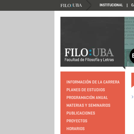
INSTITUCIONAL
C
HTTP://EDUCACION.FILO.UBA.AR/PROGRAMACIO
INFORMACIÓN DE LA CARRERA
PLANES DE ESTUDIOS
PROGRAMACIÓN ANUAL
MATERIAS Y SEMINARIOS
PUBLICACIONES
PROYECTOS
HORARIOS