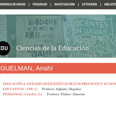
ARRERAS DE GRADO
POSGRADO
INVESTIGACIÓN
EXTENSIÓN
BIBLIOT
N1985
GUELMAN, Anahí
EDUCACIÓN I. ANÁLISIS SISTEMÁTICOS DE LOS PROCESOS Y ACCIO
EDUCATIVAS - EDU I
|
Profesor Adjunto
|
Regular
PEDAGOGÍA (Cátedra A)
|
Profesor Titular
|
Interino