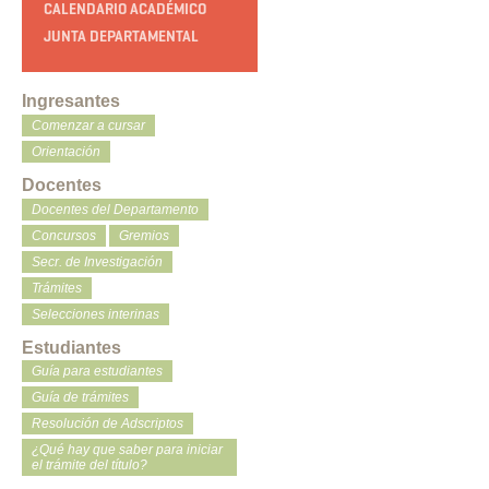
CALENDARIO ACADÉMICO
JUNTA DEPARTAMENTAL
Ingresantes
Comenzar a cursar
Orientación
Docentes
Docentes del Departamento
Concursos
Gremios
Secr. de Investigación
Trámites
Selecciones interinas
Estudiantes
Guía para estudiantes
Guía de trámites
Resolución de Adscriptos
¿Qué hay que saber para iniciar
el trámite del título?