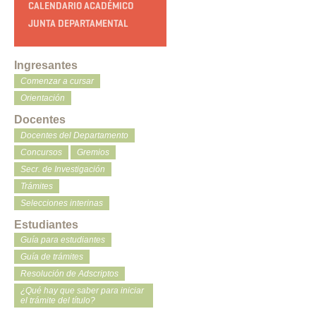
CALENDARIO ACADÉMICO
JUNTA DEPARTAMENTAL
Ingresantes
Comenzar a cursar
Orientación
Docentes
Docentes del Departamento
Concursos
Gremios
Secr. de Investigación
Trámites
Selecciones interinas
Estudiantes
Guía para estudiantes
Guía de trámites
Resolución de Adscriptos
¿Qué hay que saber para iniciar
el trámite del título?