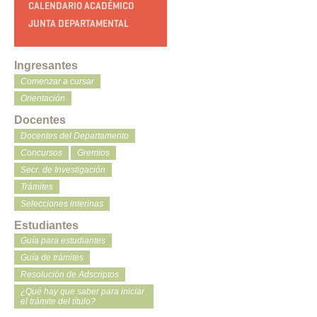
CALENDARIO ACADÉMICO
JUNTA DEPARTAMENTAL
Ingresantes
Comenzar a cursar
Orientación
Docentes
Docentes del Departamento
Concursos
Gremios
Secr. de Investigación
Trámites
Selecciones interinas
Estudiantes
Guía para estudiantes
Guía de trámites
Resolución de Adscriptos
¿Qué hay que saber para iniciar
el trámite del título?