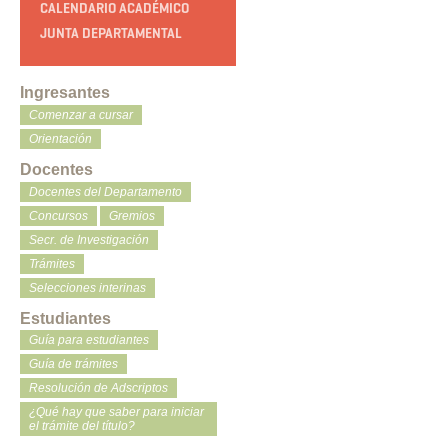
CALENDARIO ACADÉMICO
JUNTA DEPARTAMENTAL
Ingresantes
Comenzar a cursar
Orientación
Docentes
Docentes del Departamento
Concursos
Gremios
Secr. de Investigación
Trámites
Selecciones interinas
Estudiantes
Guía para estudiantes
Guía de trámites
Resolución de Adscriptos
¿Qué hay que saber para iniciar
el trámite del título?