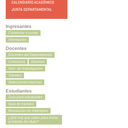
CALENDARIO ACADÉMICO
JUNTA DEPARTAMENTAL
Ingresantes
Comenzar a cursar
Orientación
Docentes
Docentes del Departamento
Concursos
Gremios
Secr. de Investigación
Trámites
Selecciones interinas
Estudiantes
Guía para estudiantes
Guía de trámites
Resolución de Adscriptos
¿Qué hay que saber para iniciar
el trámite del título?