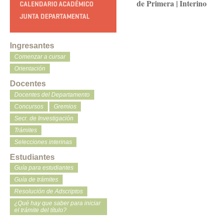
de Primera
|
Interino
CALENDARIO ACADÉMICO
JUNTA DEPARTAMENTAL
Ingresantes
Comenzar a cursar
Orientación
Docentes
Docentes del Departamento
Concursos
Gremios
Secr. de Investigación
Trámites
Selecciones interinas
Estudiantes
Guía para estudiantes
Guía de trámites
Resolución de Adscriptos
¿Qué hay que saber para iniciar
el trámite del título?