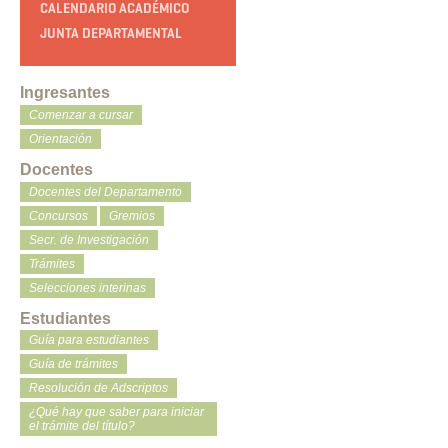
CALENDARIO ACADÉMICO
JUNTA DEPARTAMENTAL
Ingresantes
Comenzar a cursar
Orientación
Docentes
Docentes del Departamento
Concursos
Gremios
Secr. de Investigación
Trámites
Selecciones interinas
Estudiantes
Guía para estudiantes
Guía de trámites
Resolución de Adscriptos
¿Qué hay que saber para iniciar
el trámite del título?