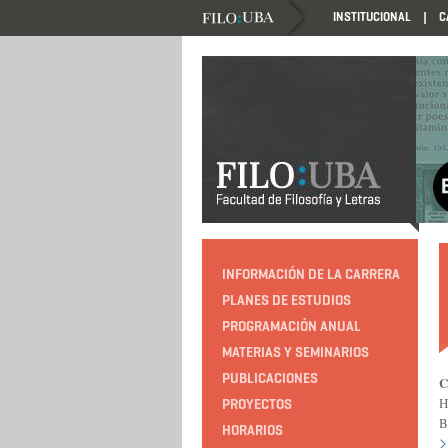
INSTITUCIONAL
C
HTTP://EDUCACION.FILO.UBA.AR/PROGRAMACIO
INFORMACIÓN DE LA CARRERA
PLANES DE ESTUDIOS
PROGRAMACIÓN ANUAL
MATERIAS Y SEMINARIOS
PUBLICACIONES
C
H
PROYECTOS
B
HORARIOS