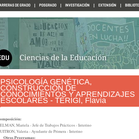
ARRERAS DE GRADO
POSGRADO
INVESTIGACIÓN
EXTENSIÓN
BIBLIOT
N1985
PSICOLOGÍA GENÉTICA,
CONSTRUCCIÓN DE
CONOCIMIENTOS Y APRENDIZAJES
ESCOLARES - TERIGI, Flavia
omposición:
ELMAN, Mariela - Jefe de Trabajos Prácticos - Interino
UITRON, Valeria - Ayudante de Primera - Interino
Otros Programas: