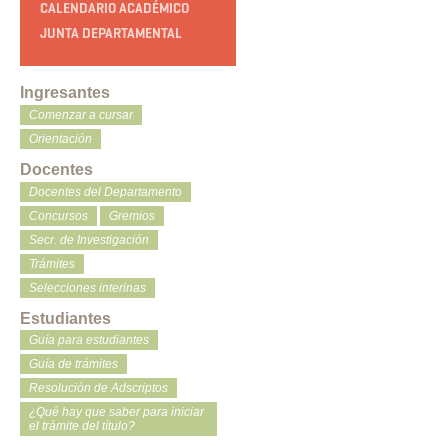
CALENDARIO ACADÉMICO
JUNTA DEPARTAMENTAL
Ingresantes
Comenzar a cursar
Orientación
Docentes
Docentes del Departamento
Concursos
Gremios
Secr. de Investigación
Trámites
Selecciones interinas
Estudiantes
Guía para estudiantes
Guía de trámites
Resolución de Adscriptos
¿Qué hay que saber para iniciar
el trámite del título?