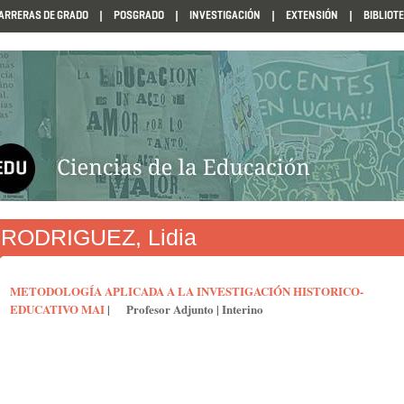
ARRERAS DE GRADO
POSGRADO
INVESTIGACIÓN
EXTENSIÓN
BIBLIOT
N1985
RODRIGUEZ, Lidia
METODOLOGÍA APLICADA A LA INVESTIGACIÓN HISTORICO-
EDUCATIVO MAI
|
Profesor Adjunto
|
Interino