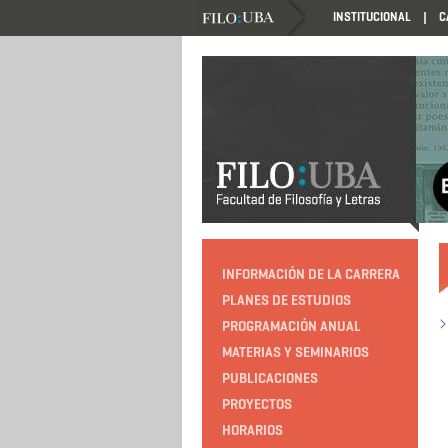
INSTITUCIONAL
C
HTTP://EDUCACION.FILO.UBA.AR/PROGRAMACIO
INFORMACIÓN DE LA CARRERA
PLANES DE ESTUDIOS
PROGRAMACIÓN ANUAL
MATERIAS Y SEMINARIOS
PUBLICACIONES
PROYECTOS
HORARIOS