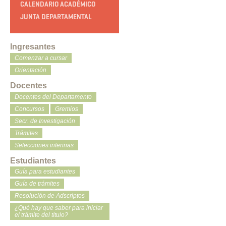
CALENDARIO ACADÉMICO
JUNTA DEPARTAMENTAL
Ingresantes
Comenzar a cursar
Orientación
Docentes
Docentes del Departamento
Concursos
Gremios
Secr. de Investigación
Trámites
Selecciones interinas
Estudiantes
Guía para estudiantes
Guía de trámites
Resolución de Adscriptos
¿Qué hay que saber para iniciar
el trámite del título?