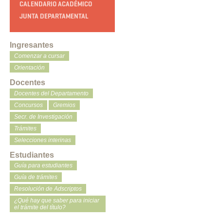
CALENDARIO ACADÉMICO
JUNTA DEPARTAMENTAL
Ingresantes
Comenzar a cursar
Orientación
Docentes
Docentes del Departamento
Concursos
Gremios
Secr. de Investigación
Trámites
Selecciones interinas
Estudiantes
Guía para estudiantes
Guía de trámites
Resolución de Adscriptos
¿Qué hay que saber para iniciar
el trámite del título?