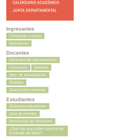
CALENDARIO ACADÉMICO
JUNTA DEPARTAMENTAL
Ingresantes
Comenzar a cursar
Orientación
Docentes
Docentes del Departamento
Concursos
Gremios
Secr. de Investigación
Trámites
Selecciones interinas
Estudiantes
Guía para estudiantes
Guía de trámites
Resolución de Adscriptos
¿Qué hay que saber para iniciar
el trámite del título?