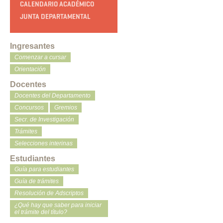
CALENDARIO ACADÉMICO
JUNTA DEPARTAMENTAL
Ingresantes
Comenzar a cursar
Orientación
Docentes
Docentes del Departamento
Concursos
Gremios
Secr. de Investigación
Trámites
Selecciones interinas
Estudiantes
Guía para estudiantes
Guía de trámites
Resolución de Adscriptos
¿Qué hay que saber para iniciar
el trámite del título?