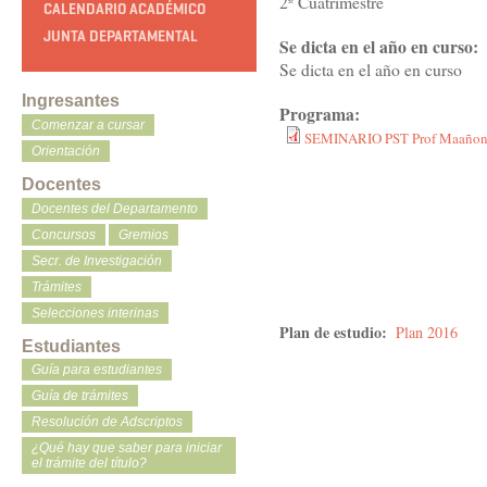
2º Cuatrimestre
CALENDARIO ACADÉMICO
JUNTA DEPARTAMENTAL
Se dicta en el año en curso:
Se dicta en el año en curso
Ingresantes
Programa:
Comenzar a cursar
SEMINARIO PST Prof Maañon 
Orientación
Docentes
Docentes del Departamento
Concursos
Gremios
Secr. de Investigación
Trámites
Selecciones interinas
Plan de estudio:
Plan 2016
Estudiantes
Guía para estudiantes
Guía de trámites
Resolución de Adscriptos
¿Qué hay que saber para iniciar
el trámite del título?