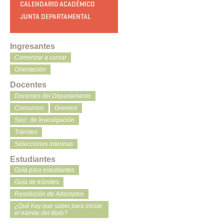
CALENDARIO ACADÉMICO
JUNTA DEPARTAMENTAL
Ingresantes
Comenzar a cursar
Orientación
Docentes
Docentes del Departamento
Concursos
Gremios
Secr. de Investigación
Trámites
Selecciones interinas
Estudiantes
Guía para estudiantes
Guía de trámites
Resolución de Adscriptos
¿Qué hay que saber para iniciar
el trámite del título?