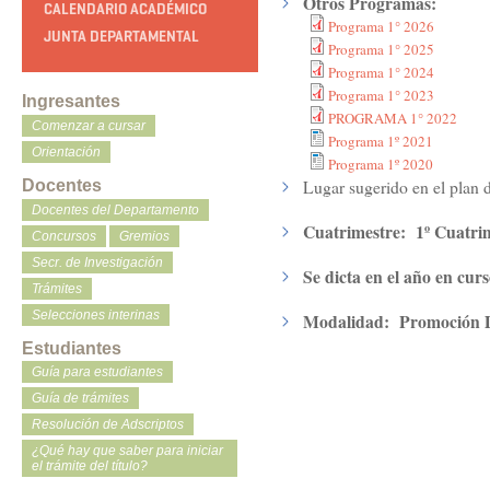
Otros Programas:
CALENDARIO ACADÉMICO
Programa 1° 2026
JUNTA DEPARTAMENTAL
Programa 1° 2025
Programa 1° 2024
Programa 1° 2023
Ingresantes
PROGRAMA 1° 2022
Comenzar a cursar
Programa 1º 2021
Orientación
Programa 1º 2020
Lugar sugerido en el plan 
Docentes
Docentes del Departamento
Cuatrimestre:
1º Cuatri
Concursos
Gremios
Secr. de Investigación
Se dicta en el año en cur
Trámites
Selecciones interinas
Modalidad:
Promoción D
Estudiantes
Guía para estudiantes
Guía de trámites
Resolución de Adscriptos
¿Qué hay que saber para iniciar
el trámite del título?