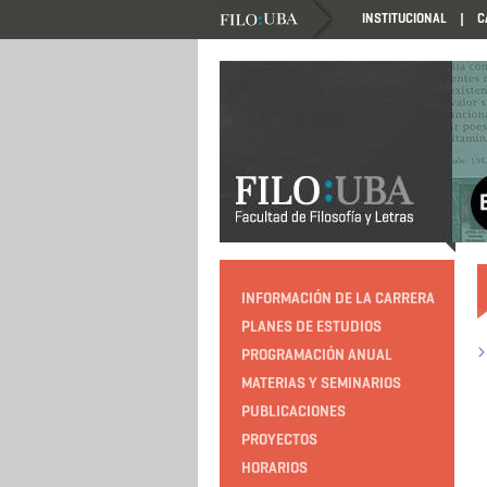
INSTITUCIONAL
C
HTTP://EDUCACION.FILO.UBA.AR/PROGRAMACIO
INFORMACIÓN DE LA CARRERA
PLANES DE ESTUDIOS
PROGRAMACIÓN ANUAL
MATERIAS Y SEMINARIOS
PUBLICACIONES
PROYECTOS
HORARIOS