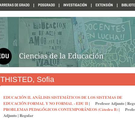
ARRERAS DE GRADO
POSGRADO
INVESTIGACIÓN
EXTENSIÓN
BIBLIOT
N1985
THISTED, Sofia
EDUCACIÓN II. ANÁLISIS SISTEMÁTICOS DE LOS SISTEMAS DE
EDUCACIÓN FORMAL Y NO FORMAL - EDU II
|
Profesor Adjunto
|
Reg
PROBLEMAS PEDAGÓGICOS CONTEMPORÁNEOS (Cátedra B)
|
Profe
Adjunto
|
Regular