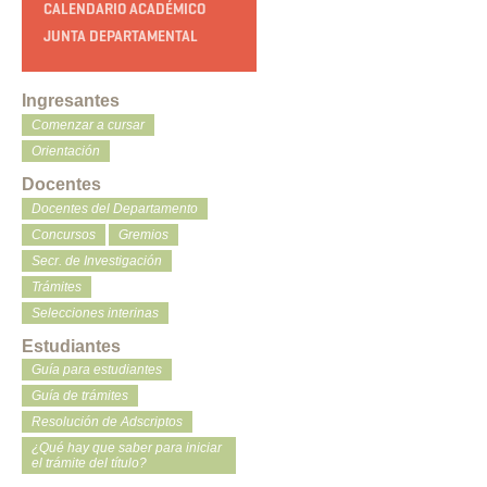
CALENDARIO ACADÉMICO
JUNTA DEPARTAMENTAL
Ingresantes
Comenzar a cursar
Orientación
Docentes
Docentes del Departamento
Concursos
Gremios
Secr. de Investigación
Trámites
Selecciones interinas
Estudiantes
Guía para estudiantes
Guía de trámites
Resolución de Adscriptos
¿Qué hay que saber para iniciar
el trámite del título?