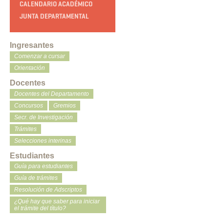
CALENDARIO ACADÉMICO
JUNTA DEPARTAMENTAL
Ingresantes
Comenzar a cursar
Orientación
Docentes
Docentes del Departamento
Concursos
Gremios
Secr. de Investigación
Trámites
Selecciones interinas
Estudiantes
Guía para estudiantes
Guía de trámites
Resolución de Adscriptos
¿Qué hay que saber para iniciar
el trámite del título?