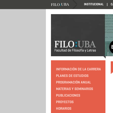
INSTITUCIONAL
C
HTTP://EDUCACION.FILO.UBA.AR/PROGRAMACIO
INFORMACIÓN DE LA CARRERA
PLANES DE ESTUDIOS
PROGRAMACIÓN ANUAL
MATERIAS Y SEMINARIOS
PUBLICACIONES
PROYECTOS
HORARIOS